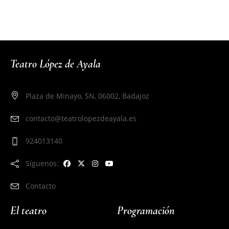
Teatro López de Ayala
Plaza de Minayo, SN, 06002, Badajoz
contacto@teatrolopezdeayala.es
924013140
Síguenos:
Contacto
El teatro
Programación