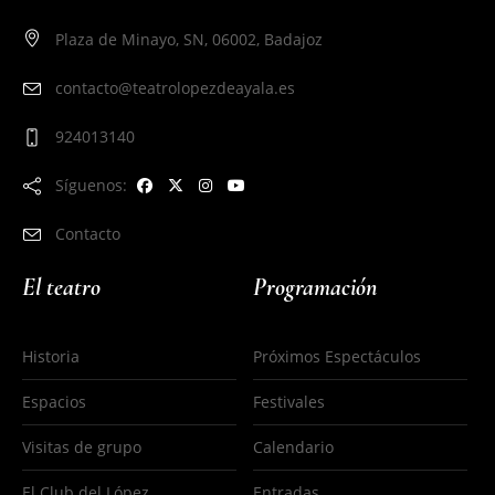
Plaza de Minayo, SN, 06002, Badajoz
contacto@teatrolopezdeayala.es
924013140
Síguenos:
Contacto
El teatro
Programación
Historia
Próximos Espectáculos
Espacios
Festivales
Visitas de grupo
Calendario
El Club del López
Entradas