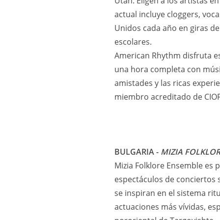
Utah. Eligen a los artistas 
actual incluye cloggers, voc
Unidos cada año en giras de
escolares.
American Rhythm disfruta es
una hora completa con música
amistades y las ricas exper
miembro acreditado de CIOF
BULGARIA -
MIZIA FOLKLO
Mizia Folklore Ensemble es pa
espectáculos de conciertos s
se inspiran en el sistema rit
actuaciones más vívidas, esp