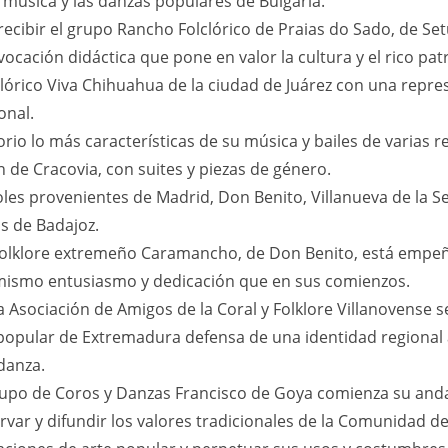
 música y las danzas populares de Bulgaria.
ecibir el grupo Rancho Folclórico de Praias do Sado, de Se
vocación didáctica que pone en valor la cultura y el rico pa
clórico Viva Chihuahua de la ciudad de Juárez con una repre
onal.
orio lo más características de su música y bailes de varias
n de Cracovia, con suites y piezas de género.
s provenientes de Madrid, Don Benito, Villanueva de la Sere
s de Badajoz.
Folklore extremeño Caramancho, de Don Benito, está empeñ
 mismo entusiasmo y dedicación que en sus comienzos.
la Asociación de Amigos de la Coral y Folklore Villanovense
 popular de Extremadura defensa de una identidad regional a 
 danza.
upo de Coros y Danzas Francisco de Goya comienza su anda
ervar y difundir los valores tradicionales de la Comunidad 