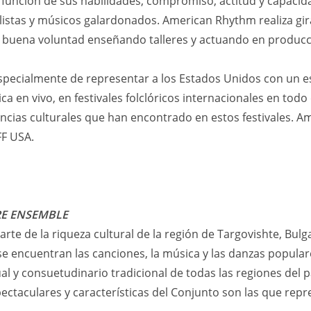
en función de sus habilidades, compromiso, actitud y capac
alistas y músicos galardonados. American Rhythm realiza gir
 buena voluntad enseñando talleres y actuando en produccio
pecialmente de representar a los Estados Unidos con un es
 en vivo, en festivales folclóricos internacionales en todo 
iencias culturales que han encontrado en estos festivales. 
F USA.
RE ENSEMBLE
rte de la riqueza cultural de la región de Targovishte, Bulg
e encuentran las canciones, la música y las danzas populare
ual y consuetudinario tradicional de todas las regiones del p
ectaculares y características del Conjunto son las que repr