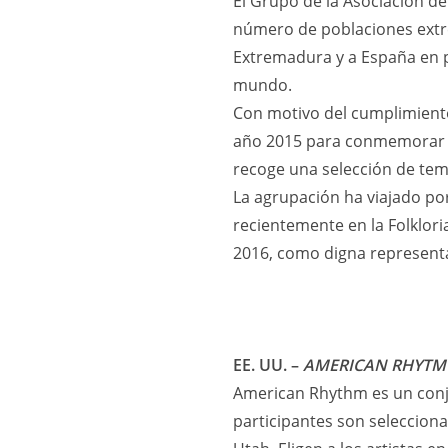
El Grupo de la Asociación d
número de poblaciones extre
Extremadura y a España en p
mundo.
Con motivo del cumplimiento
año 2015 para conmemorar es
recoge una selección de tem
La agrupación ha viajado po
recientemente en la Folklor
2016, como digna representa
EE. UU. –
AMERICAN RHYTM
American Rhythm es un conju
participantes son selecciona