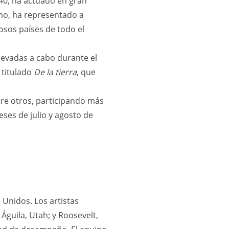
940, ha actuado en gran
mo, ha representado a
osos países de todo el
levadas a cabo durante el
 titulado
De la tierra
, que
tre otros, participando más
ses de julio y agosto de
Unidos. Los artistas
Águila, Utah; y Roosevelt,