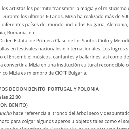
 los artistas les permite transmitir la magia y el misticismo 
l. Durante los últimos 60 años, Mizia ha realizado más de 50
diferentes países del mundo, incluidos Bulgaria, Alemania, F
uia, Rumania, etc.
rden Estatal de Primera Clase de los Santos Cirilo y Metodi
as en festivales nacionales e internacionales. Los logros s
 el Ensemble: músicos, cantantes y bailarines, así como de 
ra convertir a Mizia en una institución cultural reconocible 
órico Mizia es miembro de CIOFF Bulgaria.
POS DE DON BENITO, PORTUGAL Y POLONIA
a las 22:00
ON BENITO)
ancho
hace referencia al tronco del árbol seco y despuntad
chozo para colgar algunos aperos u objetos tales como el so