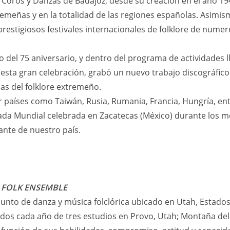
e Coros y Danzas de Badajoz, desde su creación en el año 1
meñas y en la totalidad de las regiones españolas. Asimis
restigiosos festivales internacionales de folklore de numer
 del 75 aniversario, y dentro del programa de actividades l
ta gran celebración, grabó un nuevo trabajo discográfico
as del folklore extremeño.
r países como Taiwán, Rusia, Rumania, Francia, Hungría, en
iada Mundial celebrada en Zacatecas (México) durante los me
nte de nuestro país.
 FOLK ENSEMBLE
nto de danza y música folclórica ubicado en Utah, Estados 
dos cada año de tres estudios en Provo, Utah; Montaña del 