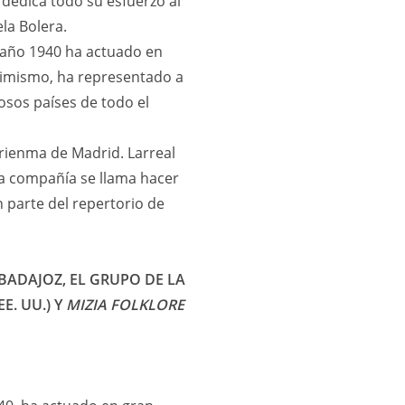
dedica todo su esfuerzo al
la Bolera.
l año 1940 ha actuado en
simismo, ha representado a
osos países de todo el
Marienma de Madrid. Larreal
ta compañía se llama hacer
 parte del repertorio de
BADAJOZ, EL GRUPO DE LA
EE. UU.) Y
MIZIA FOLKLORE