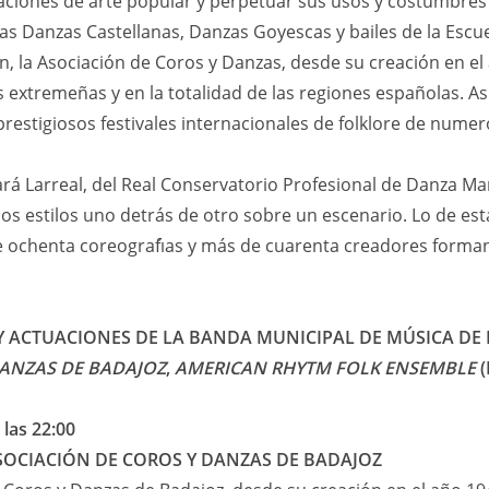
aciones de arte popular y perpetuar sus usos y costumbres 
las Danzas Castellanas, Danzas Goyescas y bailes de la Escue
ón, la Asociación de Coros y Danzas, desde su creación en e
extremeñas y en la totalidad de las regiones españolas. A
restigiosos festivales internacionales de folklore de numer
ctuará Larreal, del Real Conservatorio Profesional de Danza 
os estilos uno detrás de otro sobre un escenario. Lo de es
e ochenta coreografı́as y más de cuarenta creadores forman
 ACTUACIONES DE LA BANDA MUNICIPAL DE MÚSICA DE 
DANZAS DE BADAJOZ
,
AMERICAN RHYTM FOLK ENSEMBLE
(
 las 22:00
SOCIACIÓN DE COROS Y DANZAS DE BADAJOZ