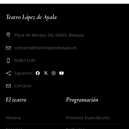
Teatro López de Ayala
Plaza de Minayo, SN, 06002, Badajoz
contacto@teatrolopezdeayala.es
924013140
Síguenos:
Contacto
El teatro
Programación
Historia
Próximos Espectáculos