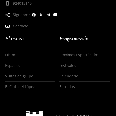
924013140
Síguenos:
Contacto
El teatro
Programación
Historia
Próximos Espectáculos
Espacios
Festivales
Visitas de grupo
Calendario
El Club del López
Entradas