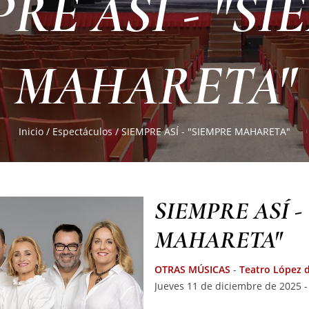
RE ASÍ - "S
MAHARETA"
Inicio
/
Espectáculos
/
SIEMPRE ASÍ - "SIEMPRE MAHARETA"
SIEMPRE ASÍ -
MAHARETA"
OTRAS MÚSICAS
-
Teatro López 
Jueves 11 de diciembre de 2025 -