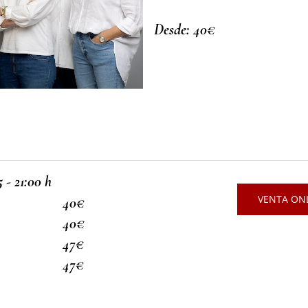
Desde: 40€
 - 21:00 h
VENTA ONL
40€
40€
47€
47€