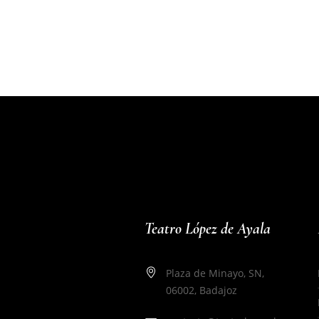
Teatro López de Ayala
Plaza de Minayo, SN,
06002, Badajoz