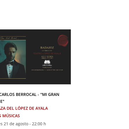
CARLOS BERROCAL - "MI GRAN
SE ACABÓ: TRIBUTO A M
E"
MIGUEL POVEDA
ZA DEL LÓPEZ DE AYALA
TERRAZA DEL LÓPEZ DE
S MÚSICAS
OTRAS MÚSICAS
s 21 de agosto - 22:00 h
Sábado 22 de agosto - 2