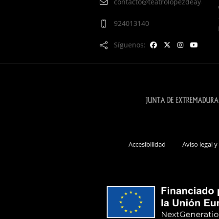
contacto@teatrolopezdeayala.e
924013140
Síguenos:
Accesibilidad
Aviso legal y