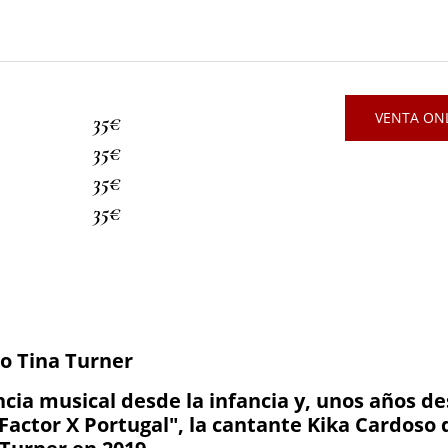
VENTA ONL
35€
35€
35€
35€