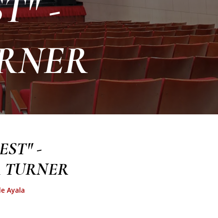
T" -
URNER
EST" -
A TURNER
de Ayala