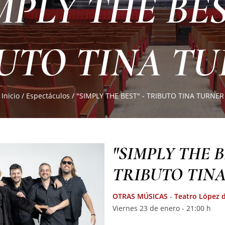
MPLY THE BES
UTO TINA T
Inicio
/
Espectáculos
/
"SIMPLY THE BEST" - TRIBUTO TINA TURNER
"SIMPLY THE B
TRIBUTO TIN
OTRAS MÚSICAS
-
Teatro López 
Viernes 23 de enero - 21:00 h