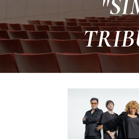
"SI
TRIB