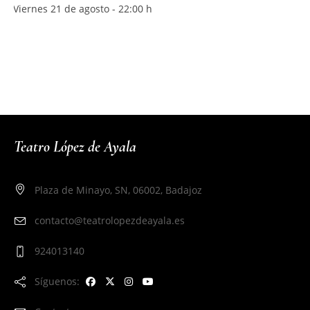
Viernes 21 de agosto - 22:00 h
Teatro López de Ayala
Plaza de Minayo, SN, 06002, Badajoz
contacto@teatrolopezdeayala.es
924013140
Síguenos: