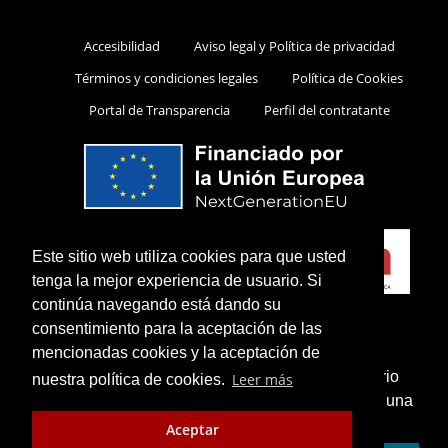
Accesibilidad
Aviso legal y Política de privacidad
Términos y condiciones legales
Política de Cookies
Portal de Transparencia
Perfil del contratante
Este sitio web utiliza cookies para que usted
tenga la mejor experiencia de usuario. Si
continúa navegando está dando su
consentimiento para la aceptación de las
mencionadas cookies y la aceptación de
¿Sabías que puedes añadir un icono en el escritorio
Leer más
nuestra política de cookies.
de tu teléfono para utilizar esta web como si fuese una
Cerrar
aplicación instalada?
Aceptar